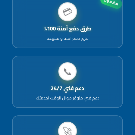
مضمون
💳
طرق دفع آمنة 100%
طرق دفع امنة و متنوعة
📞
دعم فني 24/7
دعم فني متوفر طوال الوقت لخدمتك
🚀