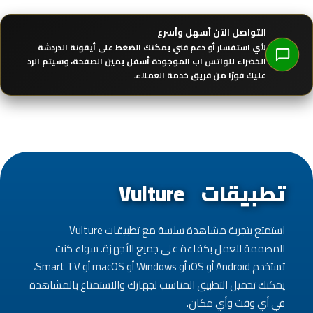
التواصل الآن أسهل وأسرع
لأي استفسار أو دعم فني يمكنك الضغط على
أيقونة الدردشة
الخضراء للواتس اب
الموجودة أسفل يمين الصفحة، وسيتم الرد
عليك فورًا من فريق خدمة العملاء.
تطبيقات Vulture
استمتع بتجربة مشاهدة سلسة مع تطبيقات Vulture
المصممة للعمل بكفاءة على جميع الأجهزة. سواء كنت
تستخدم Android أو iOS أو Windows أو macOS أو Smart TV،
يمكنك تحميل التطبيق المناسب لجهازك والاستمتاع بالمشاهدة
في أي وقت وأي مكان.