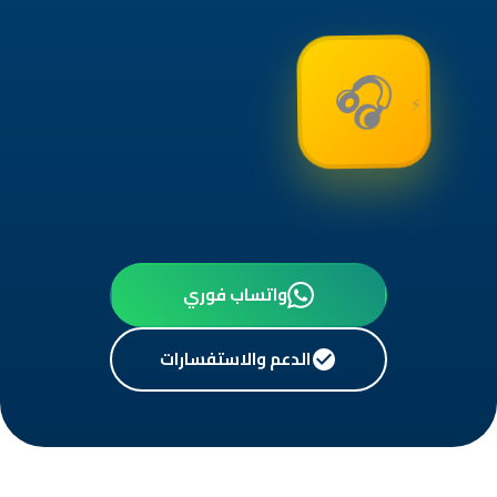
⚡
🎧
📱
واتساب فوري
الدعم والاستفسارات