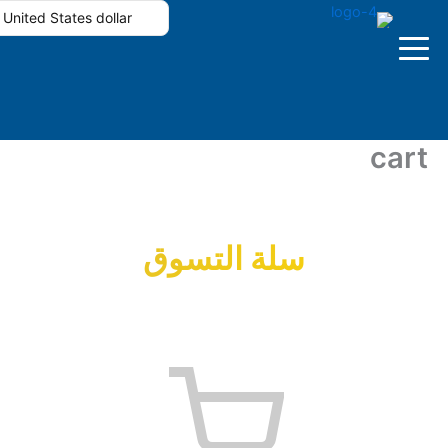
خطي
United States dollar
لى
لمحتوى
`
cart
الرئيسية
سلة التسوق
باقات فولتشر
تطبيقات فولتشر
تجربة الاشتراك
جدول المباريات