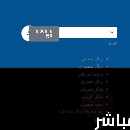
Cart
0.000
€
0
يورو
ريال عماني
ريال سعودي
درهم إماراتي
ريال قطري
دينار بحريني
دينار كويتي
جنيه مصري
باشر
United States dollar
يورو