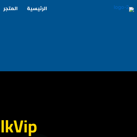
خطي
الرئيسية
المتجر
لى
لمحتوى
lkVip