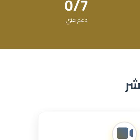
0
7/
دعم فني
شر