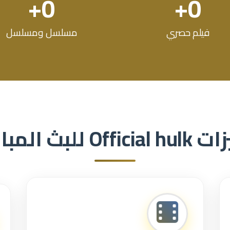
+
0
+
0
فيلم حصري
مسلسل ومسلسل
زات
Official hulk
للبث المبا