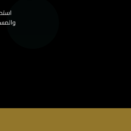
استم
والمسل