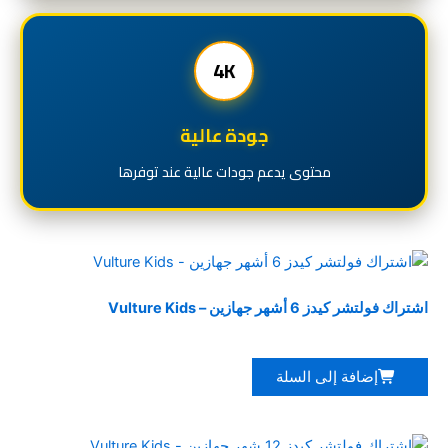
4K
جودة عالية
محتوى يدعم جودات عالية عند توفرها
باقات فولتشر
اشتراك فولتشر كيدز 6 أشهر جهازين – Vulture Kids
8.543
€
إضافة إلى السلة