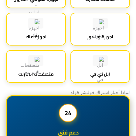
اجهزة ويندوز
اجهزة ماك
ابل تي في
متصفحات الانترنت
لماذا أختار اشتراك فولتشر قولد
24
دعم فني