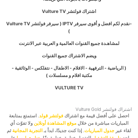
اشتراك فولتشر Vulture TV
-نقدم لكم افضل و أقوى سيرفر IPTV ( سيرفر فولتشر Vulture TV
)
لمشاهـدة جميع القنوات العالمية و العربية عبر الانترنت
ويضم الاشتراك جميع القنوات
( الرياضية - الترفهية - الافلام - الاطفال - نتفلكس - الوثائقية -
مكتبة افلام و مسلسلات )
VULTURE TV
اشتراك فولتشر Vulture Gold
احصل على أفضل قيمة مع اشتراك
فولتشر قولد
. استمتع بمتابعة
المباريات مباشرة من خلال
موقع المشاهدة أونلاين
ولا تفوّت أي
لقاء عبر
جدول المباريات
. إذا كنت جديدًا، ابدأ بـ
التجربة المجانية
ثم
راجع
طريقة التشغيل
للتفعيل خطوة بخطوة. نزّل
تطبيق ا
روما
على