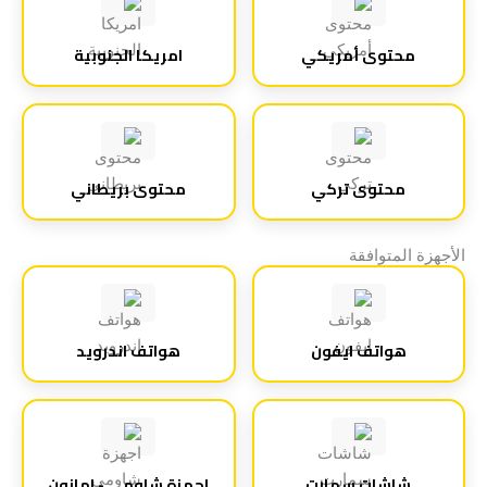
محتوى أمريكي
امريكا الجنوبية
محتوى تركي
محتوى بريطاني
الأجهزة المتوافقة
هواتف ايفون
هواتف اندرويد
شاشات سمارت
اجهزة شاومي - امازون