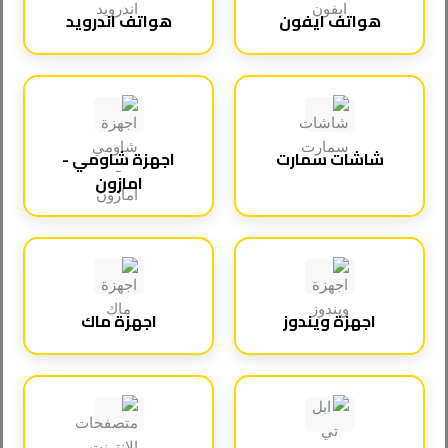
هواتف ايفون
هواتف اندرويد
شاشات سمارت
اجهزة شاومي -
امازون
اجهزة ويندوز
اجهزة ماك