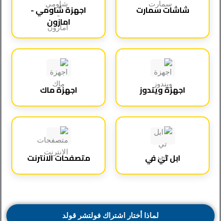
شاشات سمارت
اجهزة شاومي -
امازون
اجهزة ويندوز
اجهزة ماك
ابل تي في
متصفحات الانترنت
لماذا أختار اشتراك فولتشر قولد